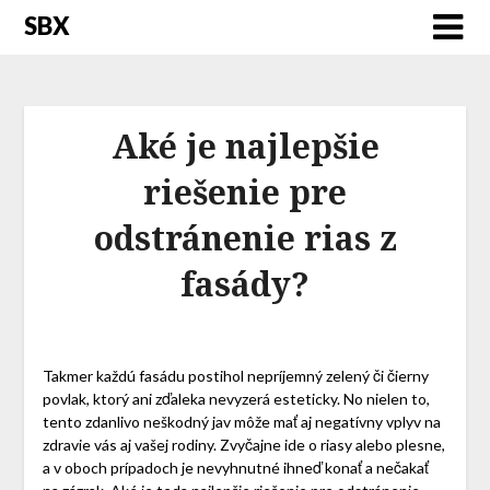
SBX
Aké je najlepšie
riešenie pre
odstránenie rias z
fasády?
Takmer každú fasádu postihol nepríjemný zelený či čierny
povlak, ktorý ani zďaleka nevyzerá esteticky. No nielen to,
tento zdanlivo neškodný jav môže mať aj negatívny vplyv na
zdravie vás aj vašej rodiny. Zvyčajne ide o riasy alebo plesne,
a v oboch prípadoch je nevyhnutné ihneď konať a nečakať