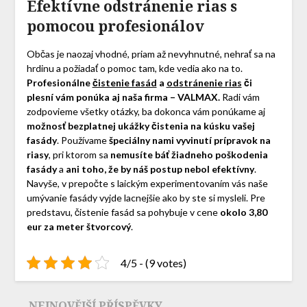
Efektívne odstránenie rias s
pomocou profesionálov
Občas je naozaj vhodné, priam až nevyhnutné, nehrať sa na
hrdinu a požiadať o pomoc tam, kde vedia ako na to.
Profesionálne
čistenie fasád
a
odstránenie rias
či
plesní vám ponúka aj naša firma – VALMAX.
Radi vám
zodpovieme všetky otázky, ba dokonca vám ponúkame aj
možnosť bezplatnej ukážky čistenia na kúsku vašej
fasády
. Používame
špeciálny nami vyvinutí prípravok na
riasy
, pri ktorom sa
nemusíte báť žiadneho poškodenia
fasády
a
ani toho, že by náš postup nebol efektívny
.
Navyše, v prepočte s laickým experimentovaním vás naše
umývanie fasády vyjde lacnejšie ako by ste si mysleli. Pre
predstavu, čistenie fasád sa pohybuje v cene
okolo 3,80
eur za meter štvorcový
.
4/5 - (9 votes)
NEJNOVĚJŠÍ PŘÍSPĚVKY