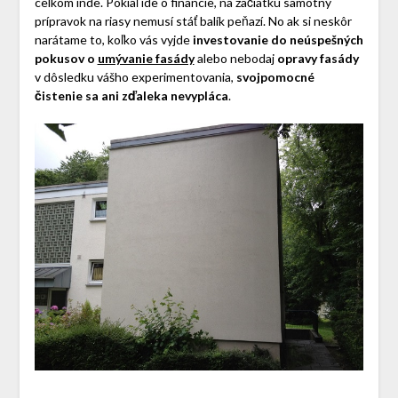
celkom inde. Pokiaľ ide o financie, na začiatku samotný
prípravok na riasy nemusí stáť balík peňazí. No ak si neskôr
narátame to, koľko vás vyjde
investovanie do neúspešných
pokusov o
umývanie fasády
alebo nebodaj
opravy fasády
v dôsledku vášho experimentovania,
svojpomocné
čistenie sa ani zďaleka nevypláca
.