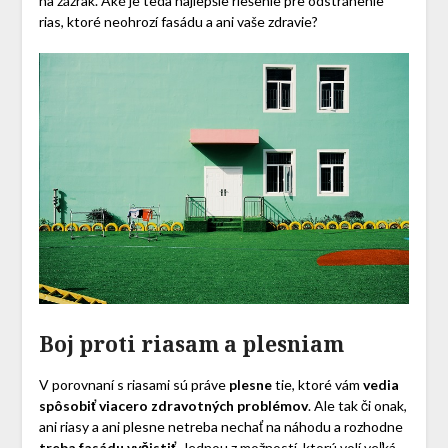
na zázrak. Aké je teda najlepšie riešenie pre odstránenie
rias, ktoré neohrozí fasádu a ani vaše zdravie?
Boj proti riasam a plesniam
V porovnaní s riasami sú práve
plesne
tie, ktoré vám
vedia
spôsobiť viacero zdravotných problémov
. Ale tak či onak,
ani riasy a ani plesne netreba nechať na náhodu a rozhodne
treba fasádu vyčistiť
. Jednou z možností, ktorú volí veľká