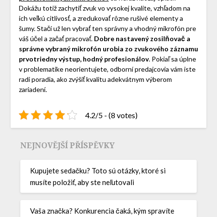
Dokážu totiž zachytiť zvuk vo vysokej kvalite, vzhľadom na
ich veľkú citlivosť, a zredukovať rôzne rušivé elementy a
šumy. Stačí už len vybrať ten správny a vhodný mikrofón pre
váš účel a začať pracovať.
Dobre nastavený zosilňovač a
správne vybraný mikrofón urobia zo zvukového záznamu
prvotriedny výstup, hodný profesionálov
. Pokiaľ sa úplne
v problematike neorientujete, odborní predajcovia vám iste
radi poradia, ako zvýšiť kvalitu adekvátnym výberom
zariadení.
4.2/5 - (8 votes)
NEJNOVĚJŠÍ PŘÍSPĚVKY
Kupujete sedačku? Toto sú otázky, ktoré si
musíte položiť, aby ste neľutovali
Vaša značka? Konkurencia čaká, kým spravíte