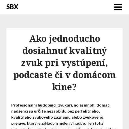
SBX
Ako jednoducho
dosiahnuť kvalitný
zvuk pri vystúpení,
podcaste či v domácom
kine?
Profesionálni hudobníci, zvukári, no aj mnohí domáci
nadšenci sa určite nezaobídu bez perfektného,
kvalitného zvukového záznamu alebo zvukového
prejavu
, ktorý je základom nielen v hudbe. Ten totiž