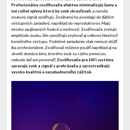
Profesionálne zosilňovače efektne minimalizujú šumy a
iné rušivé vplyvy, ktoré by zvuk skresľovali,
a navyše
zvukový signál zosilňujú. Zosilnený ho posielajú do ďalších
výstupných zariadení, napríklad do reproduktorov. Majú
mnoho zaujímavých funkcií a možností. Zosilňovače zvyšujú
amplitúdu zvuku, čím umožňujú zvyšovať aj celkovú hlasitosť
konečného výstupu. Podobné zariadenie však nemusí slúžiť
iba profesionálom. Zosilňovač môžete použiť napríklad aj na
skvelé domáce kino, ktorého zvuk sa s jeho pomocou
nebude dať ani porovnať!
Zosilňovače pre HiFi systémy
spracujú zvuk a signál z prehrávača a sprostredkujú
vysoko kvalitný a nezabudnuteľný zážitok.