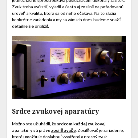
jednoznačne sprostredkúva poslucháčom dokonalý zážitok.
Zvuk treba vyčistiť, vyladiť a často aj zosilniť na požadovanú
úroveň a kvalitu, ktorá sa od neho očakáva. Na to slúžia
konkrétne zariadenia a my sa vám ich dnes budeme snažiť
detailnejšie priblížiť.
Srdce zvukovej aparatúry
Možno ste už uhádli, že
srdcom každej zvukovej
aparatúry sú práve
zosilňovače
. Zosilňovač je zariadenie,
ktoré umožňuje dosiahnuť vyvážený a presný zvuk
.