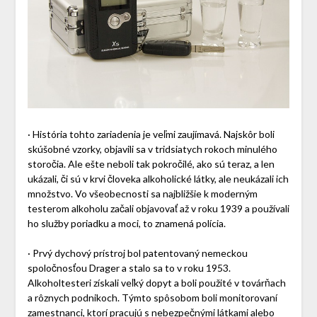
· História tohto zariadenia je veľmi zaujímavá. Najskôr boli
skúšobné vzorky, objavili sa v tridsiatych rokoch minulého
storočia. Ale ešte neboli tak pokročilé, ako sú teraz, a len
ukázali, či sú v krvi človeka alkoholické látky, ale neukázali ich
množstvo. Vo všeobecnosti sa najbližšie k moderným
testerom alkoholu začali objavovať až v roku 1939 a používali
ho služby poriadku a moci, to znamená polícia.
· Prvý dychový prístroj bol patentovaný nemeckou
spoločnosťou Drager a stalo sa to v roku 1953.
Alkoholtesteri získali veľký dopyt a boli použité v továrňach
a rôznych podnikoch. Týmto spôsobom boli monitorovaní
zamestnanci, ktorí pracujú s nebezpečnými látkami alebo