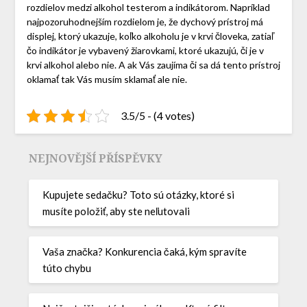
rozdielov medzi alkohol testerom a indikátorom. Napríklad
najpozoruhodnejším rozdielom je, že dychový prístroj má
displej, ktorý ukazuje, koľko alkoholu je v krvi človeka, zatiaľ
čo indikátor je vybavený žiarovkami, ktoré ukazujú, či je v
krvi alkohol alebo nie. A ak Vás zaujíma či sa dá tento prístroj
oklamať tak Vás musím sklamať ale nie.
3.5/5 - (4 votes)
NEJNOVĚJŠÍ PŘÍSPĚVKY
Kupujete sedačku? Toto sú otázky, ktoré si
musíte položiť, aby ste neľutovali
Vaša značka? Konkurencia čaká, kým spravíte
túto chybu