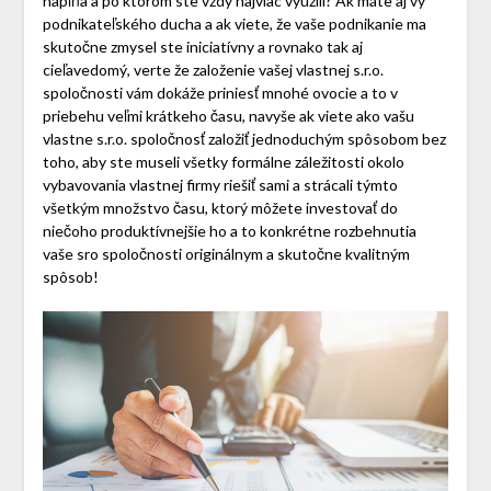
napĺňa a po ktorom ste vždy najviac využili? Ak máte aj vy
podnikateľského ducha a ak viete, že vaše podnikanie ma
skutočne zmysel ste iniciatívny a rovnako tak aj
cieľavedomý, verte že založenie vašej vlastnej s.r.o.
spoločnosti vám dokáže priniesť mnohé ovocie a to v
priebehu veľmi krátkeho času, navyše ak viete ako vašu
vlastne s.r.o. spoločnosť založiť jednoduchým spôsobom bez
toho, aby ste museli všetky formálne záležitosti okolo
vybavovania vlastnej firmy riešiť sami a strácali týmto
všetkým množstvo času, ktorý môžete investovať do
niečoho produktívnejšie ho a to konkrétne rozbehnutia
vaše sro spoločnosti originálnym a skutočne kvalitným
spôsob!