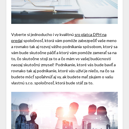
Vyberte si jednoducho i vy kvalitnú
sro platca DPH na
predaj
spoločnosť, ktorá vám pomôže zabezpečiť vaše meno
a rovnako tak aj rozvoj vášho podnikania spôsobom, ktorý sa
vám bude skutočne páčiť a ktorý vám pomôže zamerať sa na
to, čo skutočne stojí za to a čo mám vo vašej budúcnosti
naozaj skutočný zmysel! Podnikanie, ktoré vás bude baviť a
rovnako tak aj podnikanie, ktoré vás uživí je niečo, na čo sa
budete môcť spoľahnúť aj vy, ak budete mať záujem o vašu
vlastnú s.r.o. spoločnosť, ktorá bude stáť za to.