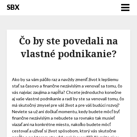
SBX
Čo by ste povedali na
vlastné podnikanie?
Ako by sa vám páčilo raz a navždy zmeniť život k lepšiemu
stať sa časovo a finančne nezávislým a venovať sa tomu, čo
vás najviac zaujíma a napĺňa? Chcete jednoducho konečne
aj vaše vlastné podnikanie a radi by ste sa venovali tomu, čo
má skutočný zmysel pre váš život a pre váš budúci rozvoj?
Neviete sa už ani dočkať momentu, kedy budete môcť byť
finančne nezávislým a nebudete sa rovnako tak musieť
viazať ani na konkrétne miesto, nakoľko budete môcť
cestovať a užívať si život spôsobom, ktorý vás skutočne