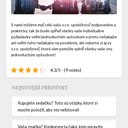
S nami môžete mať celú vašu s.r.o. spoločnosť zodpovedne a
prakticky, tak že bude spĺňať všetky vaše individuálne
požiadavky veľmi jednoduchým spôsobom a preto nečakajte
ani veľmi tuho nečakajte na povolenie, ale vyberte si aj vy
s.r.o. spoločnosť, ktorá vám pomôže splniť všetky vaše sny
jednoduchým spôsobom!
4.3/5 - (9 votes)
NEJNOVĚJŠÍ PŘÍSPĚVKY
Kupujete sedačku? Toto sú otázky, ktoré si
musíte položiť, aby ste neľutovali
Vaša značka? Konkurencia čaká, kým spravíte