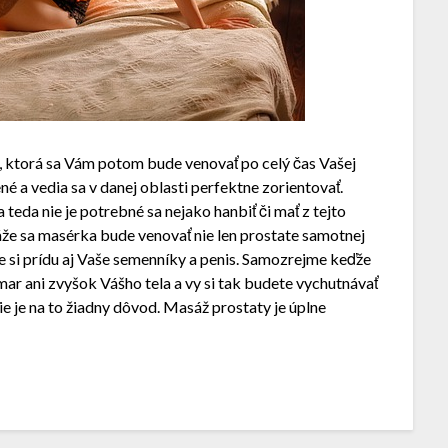
u, ktorá sa Vám potom bude venovať po celý čas Vašej
né a vedia sa v danej oblasti perfektne zorientovať.
teda nie je potrebné sa nejako hanbiť či mať z tejto
áže sa masérka bude venovať nie len prostate samotnej
e si prídu aj Vaše semenníky a penis. Samozrejme keďže
ar ani zvyšok Vášho tela a vy si tak budete vychutnávať
e je na to žiadny dôvod. Masáž prostaty je úplne