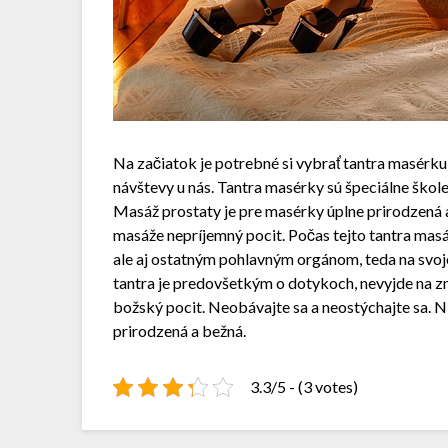
Na začiatok je potrebné si vybrať tantra masérk
návštevy u nás. Tantra masérky sú špeciálne škole
Masáž prostaty je pre masérky úplne prirodzená a 
masáže nepríjemný pocit. Počas tejto tantra mas
ale aj ostatným pohlavným orgánom, teda na svoj
tantra je predovšetkým o dotykoch, nevyjde na zm
božský pocit. Neobávajte sa a neostýchajte sa. Ni
prirodzená a bežná.
3.3/5 - (3 votes)