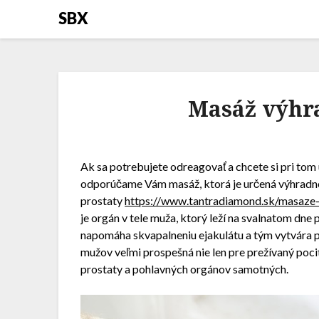
SBX
Masáž výhr
Ak sa potrebujete odreagovať a chcete si pri tom 
odporúčame Vám masáž, ktorá je určená výhradne 
prostaty
https://www.tantradiamond.sk/masaze-
je orgán v tele muža, ktorý leží na svalnatom dne
napomáha skvapalneniu ejakulátu a tým vytvára p
mužov veľmi prospešná nie len pre prežívaný pocit
prostaty a pohlavných orgánov samotných.