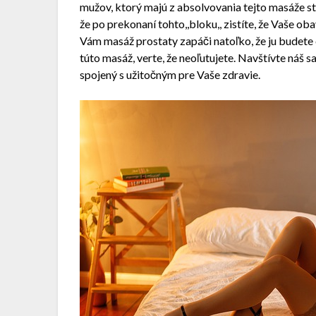
mužov, ktorý majú z absolvovania tejto masáže st
že po prekonaní tohto,,bloku,, zistíte, že Vaše ob
Vám masáž prostaty zapáči natoľko, že ju budete 
túto masáž, verte, že neoľutujete. Navštívte náš s
spojený s užitočným pre Vaše zdravie.