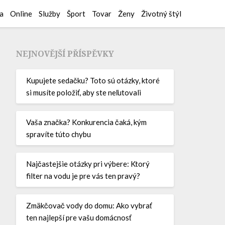
a
Online
Služby
Šport
Tovar
Ženy
Životný štýl
NEJNOVĚJŠÍ PŘÍSPĚVKY
Kupujete sedačku? Toto sú otázky, ktoré
si musíte položiť, aby ste neľutovali
Vaša značka? Konkurencia čaká, kým
spravíte túto chybu
Najčastejšie otázky pri výbere: Ktorý
filter na vodu je pre vás ten pravý?
Zmäkčovač vody do domu: Ako vybrať
ten najlepší pre vašu domácnosť