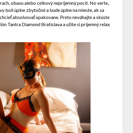
rach, obavu alebo celkový nepríjemný pocit. No verte,
avy boli úplne zbytočné a bude úplne na mieste, ak sa
chcieť absolvovať opakovane. Preto neváhajte a skúste
alón Tantra Diamond Bratislava a užite si príjemný relax