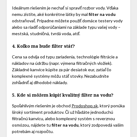
Ideálnym riešením je nechať si spraviť rozbor vody. Vďaka
nemu zistíte, aké konkrétne látky by mal
filter na vodu
odstraňovať. Prípadne môžete použiť domáce testery vody
alebo sa riadiť odporúčaniami na základe typu vašej vody –
mestská, studničná, tvrdá voda, atď.
4. Koľko ma bude filter stáť?
Cena sa odvíja od typu zariadenia, technológie filtrácie a
nákladov na údržbu (napr. výmena filtračných vložiek).
Základné kanvice kúpite za pár desiatok eur, zatiaľ čo
komplexné systémy môžu stáť stovky. Nezabudnite
zohľadniť aj dlhodobé náklady.
5. Kde si môžem kúpiť kvalitný filter na vodu?
Spoľahlivým riešením je obchod
Prodoshop.sk
, ktorý ponúka
široký sortiment produktov. Či už hľadáte jednoduchú
filtračnú kanvicu, alebo komplexný systém s reverznou
osmózou, nájdete tu
filter na vodu
, ktorý zodpovedá vašim
potrebám aj rozpočtu.