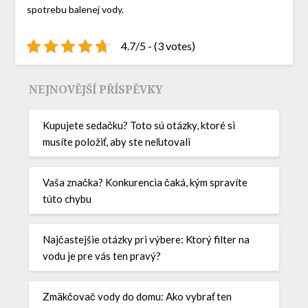
spotrebu balenej vody.
4.7/5 - (3 votes)
NEJNOVĚJŠÍ PŘÍSPĚVKY
Kupujete sedačku? Toto sú otázky, ktoré si
musíte položiť, aby ste neľutovali
Vaša značka? Konkurencia čaká, kým spravíte
túto chybu
Najčastejšie otázky pri výbere: Ktorý filter na
vodu je pre vás ten pravý?
Zmäkčovač vody do domu: Ako vybrať ten