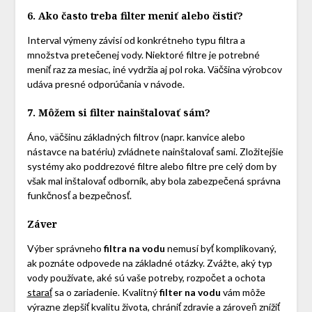
6. Ako často treba filter meniť alebo čistiť?
Interval výmeny závisí od konkrétneho typu filtra a
množstva pretečenej vody. Niektoré filtre je potrebné
meniť raz za mesiac, iné vydržia aj pol roka. Väčšina výrobcov
udáva presné odporúčania v návode.
7. Môžem si filter nainštalovať sám?
Áno, väčšinu základných filtrov (napr. kanvice alebo
nástavce na batériu) zvládnete nainštalovať sami. Zložitejšie
systémy ako poddrezové filtre alebo filtre pre celý dom by
však mal inštalovať odborník, aby bola zabezpečená správna
funkčnosť a bezpečnosť.
Záver
Výber správneho
filtra na vodu
nemusí byť komplikovaný,
ak poznáte odpovede na základné otázky. Zvážte, aký typ
vody používate, aké sú vaše potreby, rozpočet a ochota
starať
sa o zariadenie. Kvalitný
filter na vodu
vám môže
výrazne zlepšiť kvalitu života, chrániť zdravie a zároveň znížiť