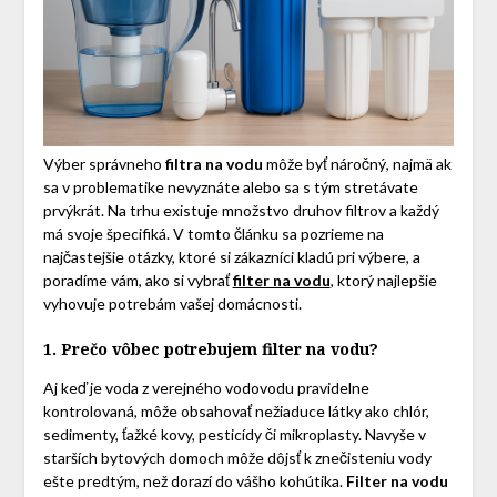
Výber správneho
filtra na vodu
môže byť náročný, najmä ak
sa v problematike nevyznáte alebo sa s tým stretávate
prvýkrát. Na trhu existuje množstvo druhov filtrov a každý
má svoje špecifiká. V tomto článku sa pozrieme na
najčastejšie otázky, ktoré si zákazníci kladú pri výbere, a
poradíme vám, ako si vybrať
filter na vodu
, ktorý najlepšie
vyhovuje potrebám vašej domácnosti.
1. Prečo vôbec potrebujem filter na vodu?
Aj keď je voda z verejného vodovodu pravidelne
kontrolovaná, môže obsahovať nežiaduce látky ako chlór,
sedimenty, ťažké kovy, pesticídy či mikroplasty. Navyše v
starších bytových domoch môže dôjsť k znečisteniu vody
ešte predtým, než dorazí do vášho kohútika.
Filter na vodu