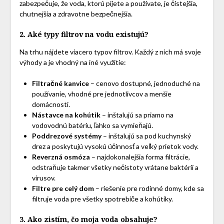
zabezpečuje, že voda, ktorú pijete a používate, je čistejšia,
chutnejšia a zdravotne bezpečnejšia.
2. Aké typy filtrov na vodu existujú?
Na trhu nájdete viacero typov filtrov. Každý z nich má svoje
výhody a je vhodný na iné využitie:
Filtračné kanvice
– cenovo dostupné, jednoduché na
používanie, vhodné pre jednotlivcov a menšie
domácnosti.
Nástavce na kohútik
– inštalujú sa priamo na
vodovodnú batériu, ľahko sa vymieňajú.
Poddrezové systémy
– inštalujú sa pod kuchynský
drez a poskytujú vysokú účinnosť a veľký prietok vody.
Reverzná osmóza
– najdokonalejšia forma filtrácie,
odstraňuje takmer všetky nečistoty vrátane baktérií a
vírusov.
Filtre pre celý dom
– riešenie pre rodinné domy, kde sa
filtruje voda pre všetky spotrebiče a kohútiky.
3. Ako zistím, čo moja voda obsahuje?