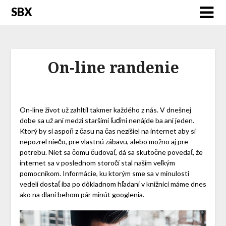
SBX
On-line randenie
On-line život už zahltil takmer každého z nás. V dnešnej
dobe sa už ani medzi staršími ľuďmi nenájde ba ani jeden.
Ktorý by si aspoň z času na čas nezišiel na internet aby si
nepozrel niečo, pre vlastnú zábavu, alebo možno aj pre
potrebu. Niet sa čomu čudovať, dá sa skutočne povedať, že
internet sa v poslednom storočí stal naším veľkým
pomocníkom. Informácie, ku ktorým sme sa v minulosti
vedeli dostať iba po dôkladnom hľadaní v knižnici máme dnes
ako na dlani behom pár minút googlenia.