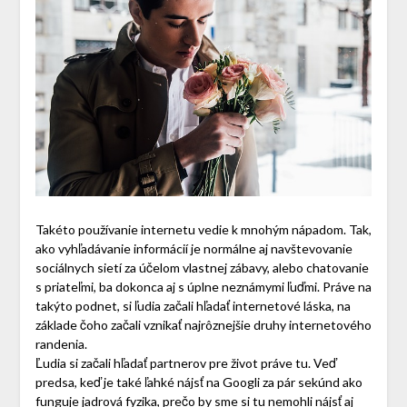
Takéto používanie internetu vedie k mnohým nápadom. Tak,
ako vyhľadávanie informácií je normálne aj navštevovanie
sociálnych sietí za účelom vlastnej zábavy, alebo chatovanie
s priateľmi, ba dokonca aj s úplne neznámymi ľuďmi. Práve na
takýto podnet, si ľudia začali hľadať internetové láska, na
základe čoho začali vznikať najrôznejšie druhy internetového
randenia.
Ľudia si začali hľadať partnerov pre život práve tu. Veď
predsa, keď je také ľahké nájsť na Googli za pár sekúnd ako
funguje jadrová fyzika, prečo by sme si tu nemohli nájsť aj