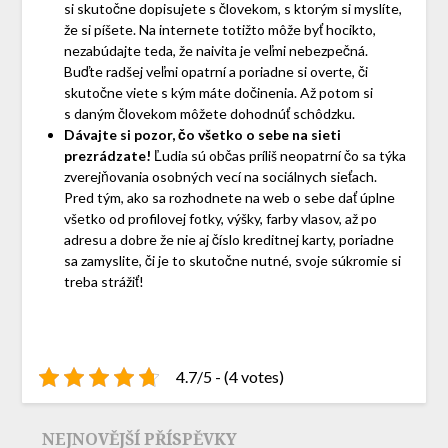
si skutočne dopisujete s človekom, s ktorým si myslíte,
že si píšete. Na internete totižto môže byť hocikto,
nezabúdajte teda, že naivita je veľmi nebezpečná.
Buďte radšej veľmi opatrní a poriadne si overte, či
skutočne viete s kým máte dočinenia. Až potom si
s daným človekom môžete dohodnúť schôdzku.
Dávajte si pozor, čo všetko o sebe na sieti
prezrádzate!
Ľudia sú občas príliš neopatrní čo sa týka
zverejňovania osobných vecí na sociálnych sieťach.
Pred tým, ako sa rozhodnete na web o sebe dať úplne
všetko od profilovej fotky, výšky, farby vlasov, až po
adresu a dobre že nie aj číslo kreditnej karty, poriadne
sa zamyslite, či je to skutočne nutné, svoje súkromie si
treba strážiť!
4.7/5 - (4 votes)
NEJNOVĚJŠÍ PŘÍSPĚVKY