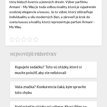
tóny bielych kvetov a jemných drevín. Výber parfému
Armani – My Way je teda volbou kvality, ktorá je vyjadrením
osobnej elegancie a luxusu. Je to výber, ktorý zdôrazňuje
individualitu a silu moderných žien, a zároveň je krok do
sveta luxusu a kvality, ktorý reprezentuje parfum Armani –
My Way.
NEJNOVĚJŠÍ PŘÍSPĚVKY
Kupujete sedačku? Toto sú otázky, ktoré si
musíte položiť, aby ste neľutovali
Vaša značka? Konkurencia čaká, kým spravíte
túto chybu
Najčastejšie otázky pri výbere: Ktorý filter na