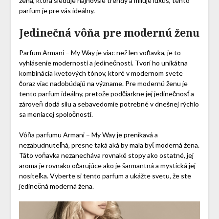
žena, ktorá sleduje najnovšie trendy a miluje luxus, tento
parfum je pre vás ideálny.
Jedinečná vôňa pre modernú ženu
Parfum Armani – My Way je viac než len voňavka, je to
vyhlásenie modernosti a jedinečnosti. Tvorí ho unikátna
kombinácia kvetových tónov, ktoré v modernom svete
čoraz viac nadobúdajú na význame. Pre modernú ženu je
tento parfum ideálny, pretože podčiarkne jej jedinečnosť a
zároveň dodá silu a sebavedomie potrebné v dnešnej rýchlo
sa meniacej spoločnosti.
Vôňa parfumu Armani – My Way je prenikavá a
nezabudnuteľná, presne taká aká by mala byť moderná žena.
Táto voňavka nezanecháva rovnaké stopy ako ostatné, jej
aroma je rovnako očarujúce ako je šarmantná a mystická jej
nositeľka. Vyberte si tento parfum a ukážte svetu, že ste
jedinečná moderná žena.