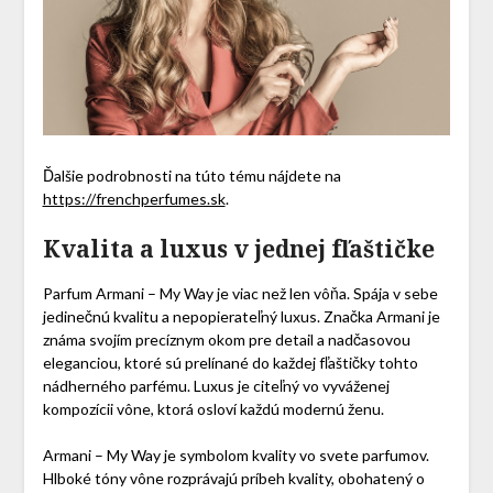
Ďalšie podrobnosti na túto tému nájdete na
https://frenchperfumes.sk
.
Kvalita a luxus v jednej fľaštičke
Parfum Armani – My Way je viac než len vôňa. Spája v sebe
jedinečnú kvalitu a nepopierateľný luxus. Značka Armani je
známa svojím precíznym okom pre detail a nadčasovou
eleganciou, ktoré sú prelínané do každej fľaštičky tohto
nádherného parfému. Luxus je citeľný vo vyváženej
kompozícii vône, ktorá osloví každú modernú ženu.
Armani – My Way je symbolom kvality vo svete parfumov.
Hlboké tóny vône rozprávajú príbeh kvality, obohatený o