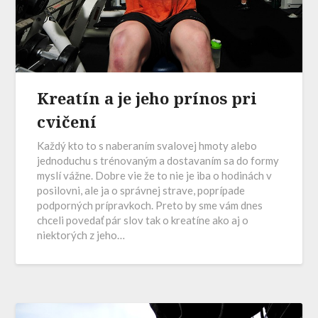
Kreatín a je jeho prínos pri
cvičení
Každý kto to s naberaním svalovej hmoty alebo
jednoduchu s trénovaným a dostavaním sa do formy
myslí vážne. Dobre vie že to nie je iba o hodinách v
posilovni, ale ja o správnej strave, poprípade
podporných prípravkoch. Preto by sme vám dnes
chceli povedať pár slov tak o kreatíne ako aj o
niektorých z jeho…