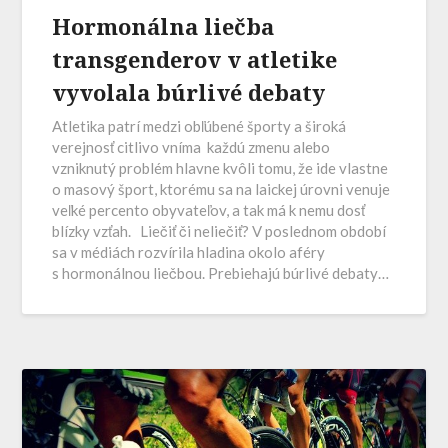
Hormonálna liečba
transgenderov v atletike
vyvolala búrlivé debaty
Atletika patrí medzi obľúbené športy a široká
verejnosť citlivo vníma každú zmenu alebo
vzniknutý problém hlavne kvôli tomu, že ide vlastne
o masový šport, ktorému sa na laickej úrovni venuje
veľké percento obyvateľov, a tak má k nemu dosť
blízky vzťah. Liečiť či neliečiť? V poslednom období
sa v médiách rozvírila hladina okolo aféry
s hormonálnou liečbou. Prebiehajú búrlivé debaty…