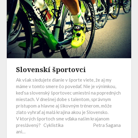
Slovenskí športovci
Ak však sledujete dianie v športe viete, že aj my
máme v tomto smere čo povedať. Nie je výnimkou,
keď sa slovenský športovec umiestni na popredných
miestach. V dnešnej dobe s talentom, správnym
prístupom a hlavne aj šikovným trénerom, môže
zlato vyhrať aj malá krajina akou je Slovensko.
V ktorých športoch sme vďaka našim krajanom
preslávený? Cyklistika Petra Sagana
ani…