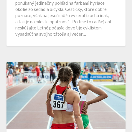
ponúkaný jedinečný pohľad na farbami hýriace
okolie zo sedadla bicykla. Cestičky, ktoré dobre
poznáte, však na jeseň môžu vyzerať trocha inak,
a tak je na mieste opatrnosť. Po tme to radšej ani
neskúšajte Letné počasie dovoľuje cyklistom
vysadnúť na svojho tátoša aj večer…