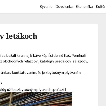
Bývanie
Dovolenka
Ekonomika
Kultúr
v letákoch
 sa bežali k rannej k káve kúpiť si dennú tlač. Pominuli
ky z obchodných reťazcov , katalógy predajcov zájazdov,
ránku s konštatovaním, že je zbytočným plytvaním
 !
atalóg už iba zbytočným plytvaním peňazí !