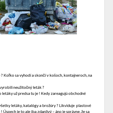
 ? Koľko sa vyhodí a skončí v košoch, kontajneroch, na
yrobili neužitočný leták ?
o letáky už predsa tu je ! Kedy zareagujú obchodné
etky letáky, katalógy a brožúry ? Likviduje plastové
 Úspech je to ale iba zdanlivý – áno je správne, že sa