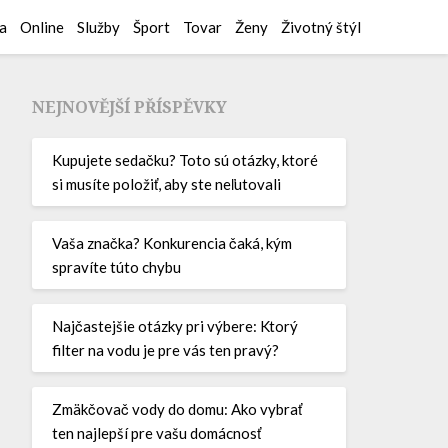
a
Online
Služby
Šport
Tovar
Ženy
Životný štýl
NEJNOVĚJŠÍ PŘÍSPĚVKY
Kupujete sedačku? Toto sú otázky, ktoré
si musíte položiť, aby ste neľutovali
Vaša značka? Konkurencia čaká, kým
spravíte túto chybu
Najčastejšie otázky pri výbere: Ktorý
filter na vodu je pre vás ten pravý?
Zmäkčovač vody do domu: Ako vybrať
ten najlepší pre vašu domácnosť