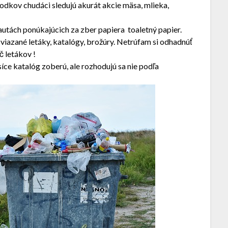
hodkov chudáci sledujú akurát akcie mäsa, mlieka,
autách ponúkajúcich za zber papiera toaletný papier.
viazané letáky, katalógy, brožúry. Netrúfam si odhadnúť
č letákov !
 síce katalóg zoberú, ale rozhodujú sa nie podľa