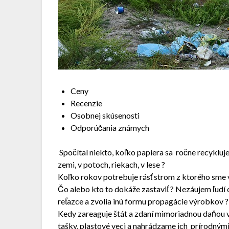
Ceny
Recenzie
Osobnej skúsenosti
Odporúčania známych
Spočítal niekto, koľko papiera sa ročne recykluje
zemi, v potoch, riekach, v lese ?
Koľko rokov potrebuje rásť strom z ktorého sme v
Čo alebo kto to dokáže zastaviť ? Nezáujem ľudí 
reťazce a zvolia inú formu propagácie výrobkov ?
Kedy zareaguje štát a zdaní mimoriadnou daňou vš
tašky, plastové veci a nahrádzame ich prírodnými !