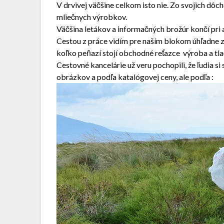
V drvivej väčšine celkom isto nie. Zo svojich dôc
mliečnych výrobkov.
Väčšina letákov a informačných brožúr končí pri 
Cestou z práce vidím pre naším blokom úhľadne z
koľko peňazí stojí obchodné reťazce výroba a tla
Cestovné kancelárie už veru pochopili, že ľudia si
obrázkov a podľa katalógovej ceny, ale podľa :