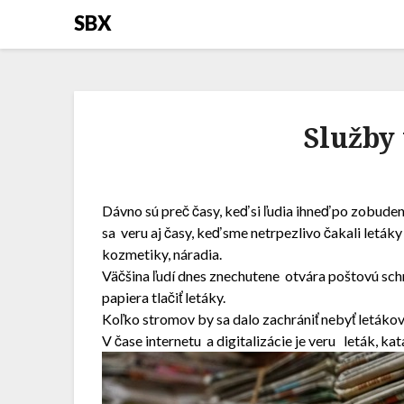
SBX
Služby 
Dávno sú preč časy, keď si ľudia ihneď po zobudení
sa veru aj časy, keď sme netrpezlivo čakali letá
kozmetiky, náradia.
Väčšina ľudí dnes znechutene otvára poštovú sch
papiera tlačiť letáky.
Koľko stromov by sa dalo zachrániť nebyť letákov
V čase internetu a digitalizácie je veru leták, k