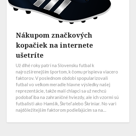
Nákupom značkových
kopačiek na internete
ušetríte
Už dlhé roky patrí na Slovensku futbal k
najrozšírenejším športom, k čomu prispieva viacero
faktorov. V poslednom období spopularizovali
futbal vo veľkom meradle hlavne výsledky našej
reprezentácie, takže malí chlapci sa už nechcú
podobať iba na zahraničné hviezdy, ale ich vzormi sú
futbalisti ako Hamšík, Škrteľ alebo Škriniar. No vari
najdôležitejším faktorom podieľajúcim sa na…