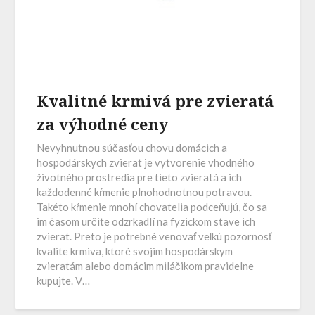
Kvalitné krmivá pre zvieratá
za výhodné ceny
Nevyhnutnou súčasťou chovu domácich a
hospodárskych zvierat je vytvorenie vhodného
životného prostredia pre tieto zvieratá a ich
každodenné kŕmenie plnohodnotnou potravou.
Takéto kŕmenie mnohí chovatelia podceňujú, čo sa
im časom určite odzrkadlí na fyzickom stave ich
zvierat. Preto je potrebné venovať veľkú pozornosť
kvalite krmiva, ktoré svojim hospodárskym
zvieratám alebo domácim miláčikom pravidelne
kupujte. V…