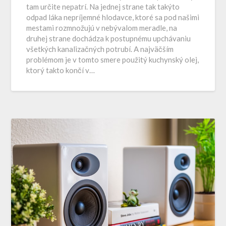
tam určite nepatrí. Na jednej strane tak takýto
odpad láka nepríjemné hlodavce, ktoré sa pod našimi
mestami rozmnožujú v nebývalom meradle, na
druhej strane dochádza k postupnému upchávaniu
všetkých kanalizačných potrubí. A najväčším
problémom je v tomto smere použitý kuchynský olej,
ktorý takto končí v…