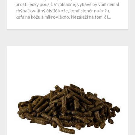
prostriedky použiť. V základnej výbave by vám nemal
chýbať kvalitný čistič kože, kondicionér na kožu,
kefa na kožu a mikrovlákno. Nezáleží na tom, či…