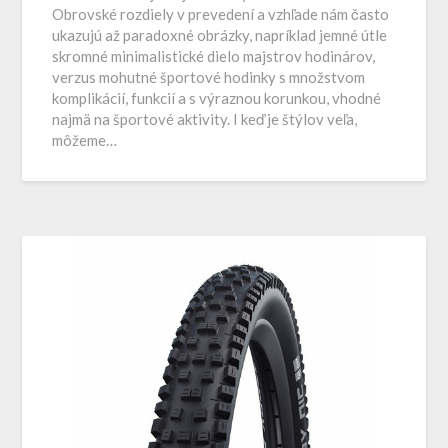
Obrovské rozdiely v prevedení a vzhľade nám často
ukazujú až paradoxné obrázky, napríklad jemné útle
skromné minimalistické dielo majstrov hodinárov,
verzus mohutné športové hodinky s množstvom
komplikácií, funkcií a s výraznou korunkou, vhodné
najmä na športové aktivity. I keď je štýlov veľa,
môžeme…