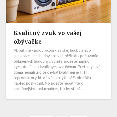
Kvalitný zvuk vo vašej
obývačke
Ak patríte k milovníkom klasickej hudby alebo
akejkoľvek inej hudby, tak váš zážitok z počúvania
obľúbených hudobných diel si môžete naplno
vychutnať len s kvalitným ozvučením. Preto by u vás
doma nemali určite chýbať kvalitnejšie HIFI
reproduktory, ktoré vám takýto zážitok môžu
naplno poskytnúť. No ak ešte nepatríte k
náročnejším poslucháčom, tak by ste si…