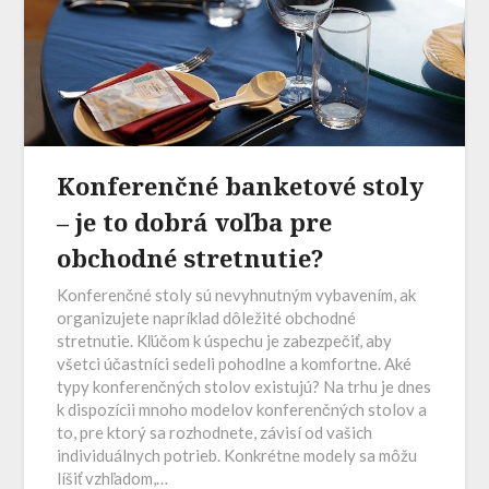
Konferenčné banketové stoly
– je to dobrá voľba pre
obchodné stretnutie?
Konferenčné stoly sú nevyhnutným vybavením, ak
organizujete napríklad dôležité obchodné
stretnutie. Kľúčom k úspechu je zabezpečiť, aby
všetci účastníci sedeli pohodlne a komfortne. Aké
typy konferenčných stolov existujú? Na trhu je dnes
k dispozícii mnoho modelov konferenčných stolov a
to, pre ktorý sa rozhodnete, závisí od vašich
individuálnych potrieb. Konkrétne modely sa môžu
líšiť vzhľadom,…