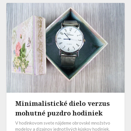
Minimalistické dielo verzus
mohutné puzdro hodiniek
V hodinkovom svete nájdeme obrovské množstvo
modelov a dizajnov jednotlivých kúskov hodiniek.