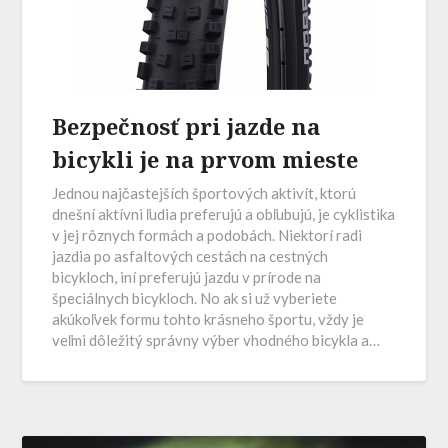
Bezpečnosť pri jazde na
bicykli je na prvom mieste
Jednou najčastejších športových aktivít, ktorú
dnešní aktívni ľudia preferujú a obľubujú, je cyklistika
v jej rôznych formách a podobách. Niektorí radi
jazdia po asfaltových cestách na cestných
bicykloch, iní preferujú jazdu v prírode na
špeciálnych bicykloch. No ak si už vyberiete
akúkoľvek formu tohto krásneho športu, vždy je
veľmi dôležitý správny výber vhodného bicykla a…