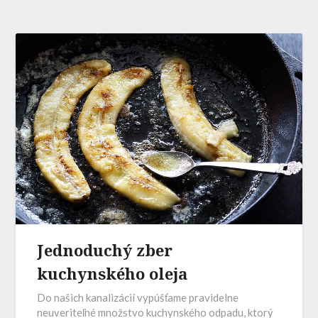
Jednoduchý zber
kuchynského oleja
Do našich kanalizácií vypúšťame pravidelne
neuveriteľné množstvo kuchynského odpadu, ktorý