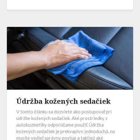
Údržba kožených sedačiek
V tomto článku sa dozviete ako postupovať pri
údržbe kožených sedačiek. Aké prostriedky z
autokozmetiky odporúčame použiť. Údržba
kožených sedačiek je prekvapivo jednoduchá, no
musíte vedieť správny postup a taktiež aké