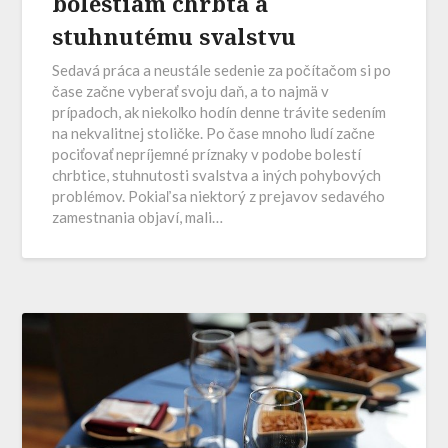
bolestiam chrbta a
stuhnutému svalstvu
Sedavá práca a neustále sedenie za počítačom si po
čase začne vyberať svoju daň, a to najmä v
prípadoch, ak niekoľko hodín denne trávite sedením
na nekvalitnej stoličke. Po čase mnoho ľudí začne
pociťovať nepríjemné príznaky v podobe bolestí
chrbtice, stuhnutosti svalstva a iných pohybových
problémov. Pokiaľ sa niektorý z prejavov sedavého
zamestnania objaví, mali…