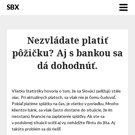
SBX
Nezvládate platiť
pôžičku? Aj s bankou sa
dá dohodnúť.
Všetky štatistiky hovoria o tom, že sa Slováci zadlžujú stále
viac. Pri aktuálnych platoch, sa však nie je čomu čudovať.
Pokiaľ platíme splátky na čas, je všetko v poriadku. Mnoho
klientov bánk, sa však často dostane do situácie, že im
neostanú financie na zaplatenie splátky. Ak ste sa
v podobnej situácii ocitli aj vy, nehádžte flintu do žita. Aj
takýto problém sa dá riešiť.