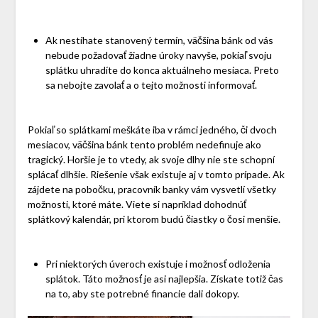
Ak nestíhate stanovený termín, väčšina bánk od vás
nebude požadovať žiadne úroky navyše, pokiaľ svoju
splátku uhradíte do konca aktuálneho mesiaca. Preto
sa nebojte zavolať a o tejto možnosti informovať.
Pokiaľ so splátkami meškáte iba v rámci jedného, či dvoch
mesiacov, väčšina bánk tento problém nedefinuje ako
tragický. Horšie je to vtedy, ak svoje dlhy nie ste schopní
splácať dlhšie. Riešenie však existuje aj v tomto prípade. Ak
zájdete na pobočku, pracovník banky vám vysvetlí všetky
možnosti, ktoré máte. Viete si napríklad dohodnúť
splátkový kalendár, pri ktorom budú čiastky o čosi menšie.
Pri niektorých úveroch existuje i možnosť odloženia
splátok. Táto možnosť je asi najlepšia. Získate totiž čas
na to, aby ste potrebné financie dali dokopy.