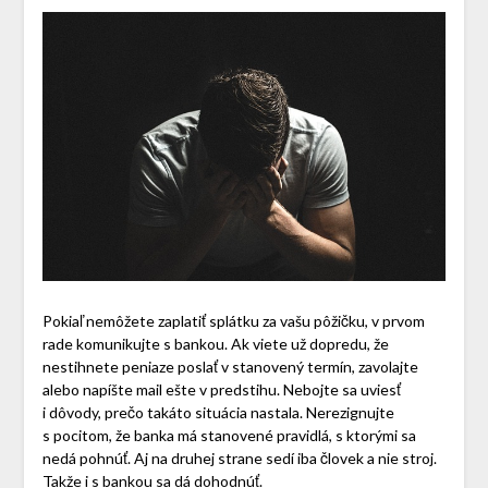
Pokiaľ nemôžete zaplatiť splátku za vašu pôžičku, v prvom
rade komunikujte s bankou. Ak viete už dopredu, že
nestihnete peniaze poslať v stanovený termín, zavolajte
alebo napíšte mail ešte v predstihu. Nebojte sa uviesť
i dôvody, prečo takáto situácia nastala. Nerezignujte
s pocitom, že banka má stanovené pravidlá, s ktorými sa
nedá pohnúť. Aj na druhej strane sedí iba človek a nie stroj.
Takže i s bankou sa dá dohodnúť.