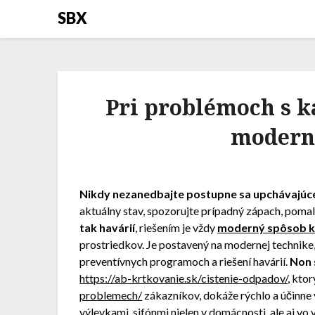
SBX
Pri problémoch s k
modern
Nikdy nezanedbajte postupne sa upchávajúce 
aktuálny stav, spozorujte prípadný zápach, poma
tak havárií
, riešením je vždy
moderný spôsob k
prostriedkov.
Je postavený na modernej technike
preventívnych programoch a riešení havárií.
Non 
https://ab-krtkovanie.sk/cistenie-odpadov/
,
ktor
problemech/
zákazníkov, dokáže rýchlo a účinne 
výlevkami, sifónmi nielen v domácnosti, ale aj vo