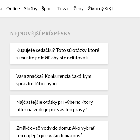
a
Online
Služby
Šport
Tovar
Ženy
Životný štýl
NEJNOVĚJŠÍ PŘÍSPĚVKY
Kupujete sedačku? Toto sú otázky, ktoré
si musíte položiť, aby ste neľutovali
Vaša značka? Konkurencia čaká, kým
spravíte túto chybu
Najčastejšie otázky pri výbere: Ktorý
filter na vodu je pre vás ten pravý?
Zmäkčovač vody do domu: Ako vybrať
ten najlepší pre vašu domácnosť