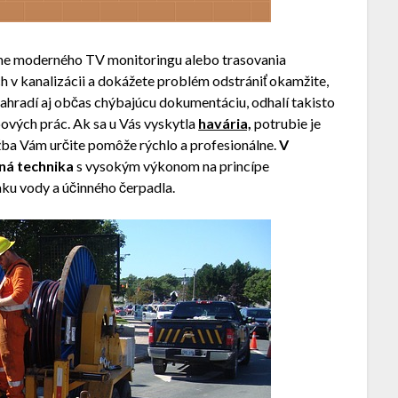
e moderného TV monitoringu alebo trasovania
h v kanalizácii a dokážete problém odstrániť okamžite,
nahradí aj občas chýbajúcu dokumentáciu, odhalí takisto
pových prác.
Ak sa u Vás vyskytla
havária,
potrubie je
žba Vám určite pomôže rýchlo a profesionálne.
V
dná technika
s vysokým výkonom na princípe
ku vody a účinného čerpadla.