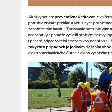
Ak si vyberiete
preventívne krtkovanie
vo form
potrubia získate prehľad a aktuálnych problémoc
zabránite tým havárii. Trasovanie potrubia Vám 
nedostatky a pomôže vyriešiť problém bez výko
upchaté, odpad vyteká smerom von, non stop slu
takýchto prípadoch je jediným riešením vho
elektromechanického čistenia alebo vysokého tla