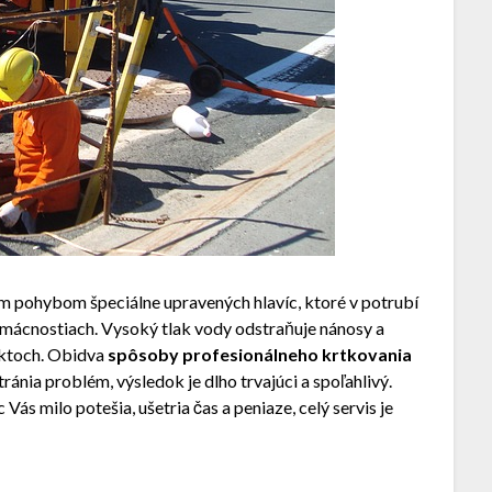
m pohybom špeciálne upravených hlavíc, ktoré v potrubí
domácnostiach.
Vysoký tlak vody odstraňuje nánosy a
ektoch.
Obidva
spôsoby profesionálneho krtkovania
ánia problém, výsledok je dlho trvajúci a spoľahlivý.
Vás milo potešia, ušetria čas a peniaze, celý servis je