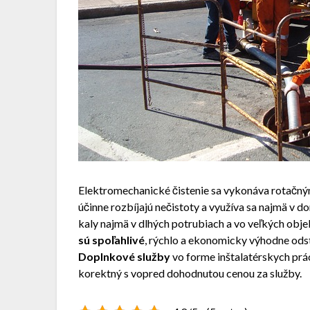
Elektromechanické čistenie sa vykonáva rotačný
účinne rozbíjajú nečistoty a využíva sa najmä v 
kaly najmä v dlhých potrubiach a vo veľkých obj
sú spoľahlivé
, rýchlo a ekonomicky výhodne odstr
Doplnkové služby
vo forme inštalatérskych prác 
korektný s vopred dohodnutou cenou za služby.