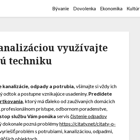
Bývanie
Dovolenka
Ekonomika
Kultúr
analizáciou využívajte
ú techniku
kanalizácie, odpady a potrubia,
všímajte si vždy ich
lý odtok a postupne vznikajúce usadeniny.
Predídete
rtkovania
, ktorý má ďaleko od zaužívaných domácich
, profesionálnom prístupe, odbornom poradenstve,
stop službu Vám ponúka
servis
čistenie odpadov
ý dokonale pozná problémy
https://citaty.net/citaty-o-
vyriešiť problém s potrubiami, kanalizáciou, odpadmi,
 väčších objektoch.