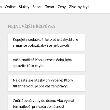
a
Online
Služby
Šport
Tovar
Ženy
Životný štýl
NEJNOVĚJŠÍ PŘÍSPĚVKY
Kupujete sedačku? Toto sú otázky, ktoré
si musíte položiť, aby ste neľutovali
Vaša značka? Konkurencia čaká, kým
spravíte túto chybu
Najčastejšie otázky pri výbere: Ktorý
filter na vodu je pre vás ten pravý?
Zmäkčovač vody do domu: Ako vybrať
ten najlepší pre vašu domácnosť