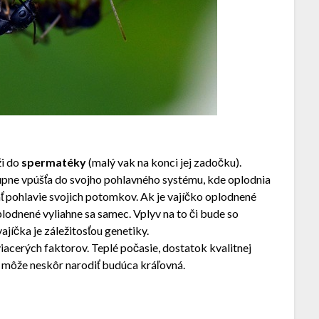
ži do
spermatéky
(malý vak na konci jej zadočku).
tupne vpúšťa do svojho pohlavného systému, kde oplodnia
ť pohlavie svojich potomkov. Ak je vajíčko oplodnené
plodnené vyliahne sa samec. Vplyv na to či bude so
ajíčka je záležitosťou genetiky.
 viacerých faktorov. Teplé počasie, dostatok kvalitnej
sa môže neskôr narodiť budúca kráľovná.