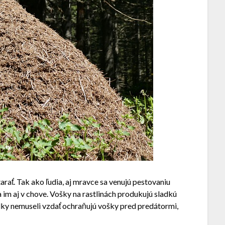
rať. Tak ako ľudia, aj mravce sa venujú pestovaniu
a im aj v chove. Vošky na rastlinách produkujú sladkú
dky nemuseli vzdať ochraňujú vošky pred predátormi,