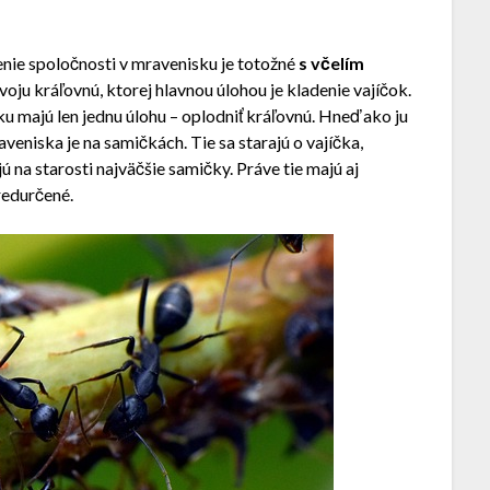
nie spoločnosti v mravenisku je totožné
s včelím
voju kráľovnú, ktorej hlavnou úlohou je kladenie vajíčok.
u majú len jednu úlohu – oplodniť kráľovnú. Hneď ako ju
veniska je na samičkách. Tie sa starajú o vajíčka,
 na starosti najväčšie samičky. Práve tie majú aj
predurčené.