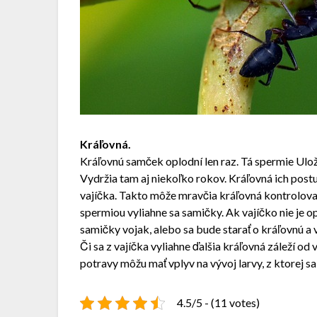
Kráľovná.
Kráľovnú samček oplodní len raz. Tá spermie Ulo
Vydržia tam aj niekoľko rokov. Kráľovná ich pos
vajíčka. Takto môže mravčia kráľovná kontrolova
spermiou vyliahne sa samičky. Ak vajíčko nie je o
samičky vojak, alebo sa bude starať o kráľovnú a v
Či sa z vajíčka vyliahne ďalšia kráľovná záleží od
potravy môžu mať vplyv na vývoj larvy, z ktorej 
4.5/5 - (11 votes)