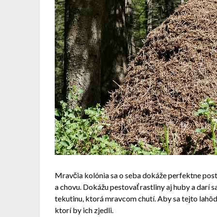
Mravčia kolónia sa o seba dokáže perfektne posta
a chovu. Dokážu pestovať rastliny aj huby a darí s
tekutinu, ktorá mravcom chutí. Aby sa tejto lahô
ktorí by ich zjedli.