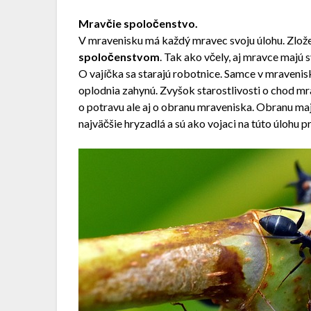
Mravčie spoločenstvo.
V mravenisku má každý mravec svoju úlohu. Zlože
spoločenstvom
. Tak ako včely, aj mravce majú s
O vajíčka sa starajú robotnice. Samce v mravenisk
oplodnia zahynú. Zvyšok starostlivosti o chod mra
o potravu ale aj o obranu mraveniska. Obranu majú
najväčšie hryzadlá a sú ako vojaci na túto úlohu 