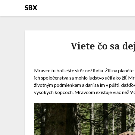
SBX
Viete čo sa d
Mravce tu boli ešte skôr než ľudia. Žili na planéte 
ich spoločenstva sa mohlo ľudstvo učiť ako žiť. M
životným podmienkam a darí sa im v púšti, dažďový
vysokých kopcoch. Mravcom existuje viac než 9 