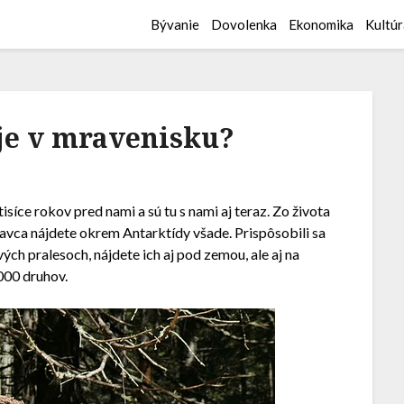
Bývanie
Dovolenka
Ekonomika
Kultúr
eje v mravenisku?
tisíce rokov pred nami a sú tu s nami aj teraz. Zo života
ravca nájdete okrem Antarktídy všade. Prispôsobili sa
ch pralesoch, nájdete ich aj pod zemou, ale aj na
000 druhov.