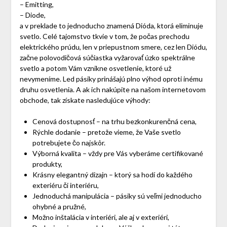
– Emitting,
– Diode,
a v preklade to jednoducho znamená Dióda, ktorá eliminuje
svetlo. Celé tajomstvo tkvie v tom, že počas prechodu
elektrického prúdu, len v priepustnom smere, cez len Diódu,
začne polovodičová súčiastka vyžarovať úzko spektrálne
svetlo a potom Vám vznikne osvetlenie, ktoré už
nevymeníme. Led pásiky prinášajú plno výhod oproti inému
druhu osvetlenia. A ak ich nakúpite na našom internetovom
obchode, tak získate nasledujúce výhody:
Cenová dostupnosť – na trhu bezkonkurenčná cena,
Rýchle dodanie – pretože vieme, že Vaše svetlo
potrebujete čo najskôr.
Výborná kvalita – vždy pre Vás vyberáme certifikované
produkty,
Krásny elegantný dizajn – ktorý sa hodí do každého
exteriéru či interiéru,
Jednoduchá manipulácia – pásiky sú veľmi jednoducho
ohybné a pružné,
Možno inštalácia v interiéri, ale aj v exteriéri,