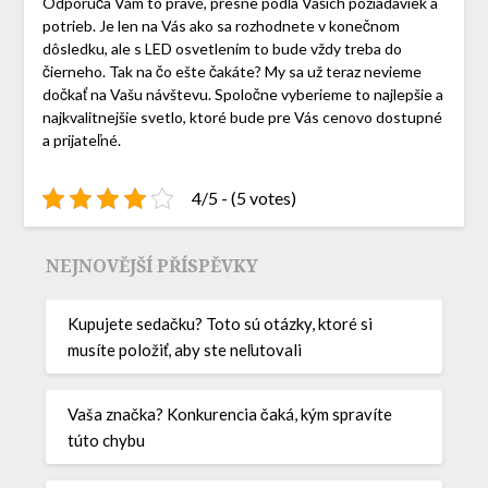
Odporúča Vám to pravé, presne podľa Vašich požiadaviek a
potrieb. Je len na Vás ako sa rozhodnete v konečnom
dôsledku, ale s LED osvetlením to bude vždy treba do
čierneho. Tak na čo ešte čakáte? My sa už teraz nevieme
dočkať na Vašu návštevu. Spoločne vyberieme to najlepšie a
najkvalitnejšie svetlo, ktoré bude pre Vás cenovo dostupné
a prijateľné.
4/5 - (5 votes)
NEJNOVĚJŠÍ PŘÍSPĚVKY
Kupujete sedačku? Toto sú otázky, ktoré si
musíte položiť, aby ste neľutovali
Vaša značka? Konkurencia čaká, kým spravíte
túto chybu